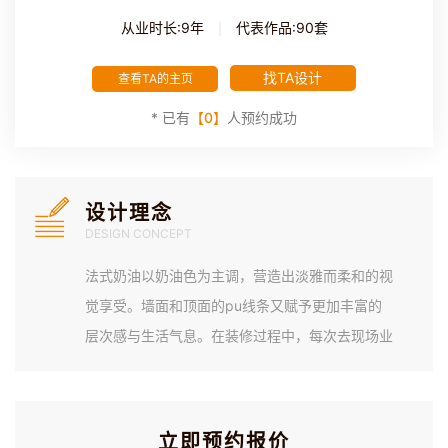
从业时长:9年
代表作品:90套
|
找TA设计
查看TA的主页
* 已有
【0】
人预约成功
设计理念
DESIGN CONCEPT
法式奶油以奶油色为主调，营造出淡雅而柔和的视
觉享受。墙面和顶面的pu线条又赋予更加丰富的
层次感与生活气息。在装修过程中，每次去现场业
主的女儿总是在现场等着，对装修中保持着高度的
热情。安装石膏线还去现场自己动手操作，非常可
爱。最终也是不辜负业主的期待，完美的施工落
立即预约报价