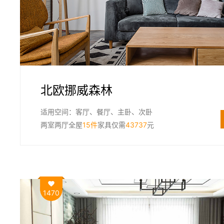
北欧挪威森林
适用空间：客厅、餐厅、主卧、次卧
两室两厅全屋
15件
家具仅需
43737
元
1470