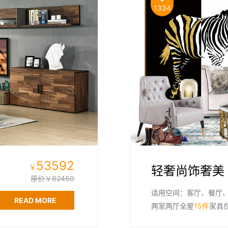
1334
53592
￥
轻奢尚饰奢美
原价￥82450
适用空间：客厅、餐厅
READ MORE
两室两厅全屋
15件
家具