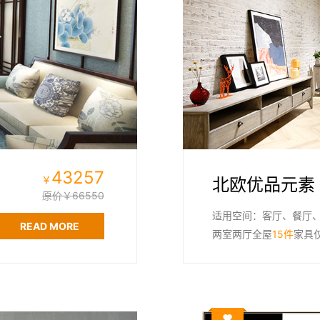
43257
￥
北欧优品元素
原价￥66550
适用空间：客厅、餐厅
READ MORE
两室两厅全屋
15件
家具