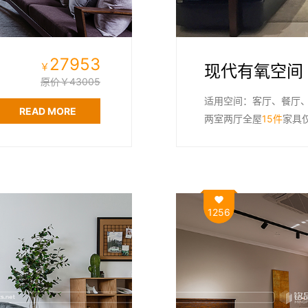
27953
￥
现代有氧空间
原价￥43005
适用空间：客厅、餐厅
READ MORE
两室两厅全屋
15件
家具
1256