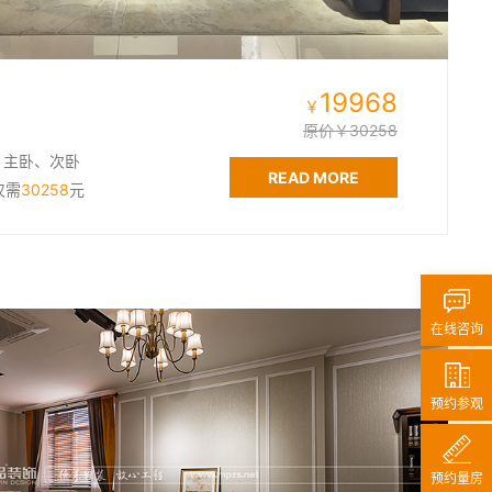
19968
￥
原价￥30258
、主卧、次卧
READ MORE
仅需
30258
元
在线咨询
预约参观
预约量房