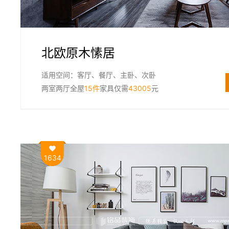
北欧原木愫居
适用空间：客厅、餐厅、主卧、次卧
两室两厅全屋
15件
家具仅需
43005
元
1634