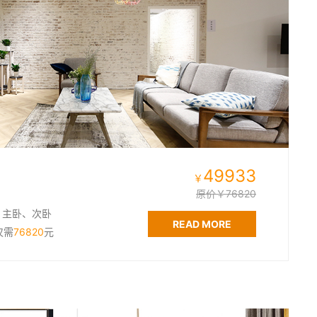
49933
￥
原价￥76820
、主卧、次卧
READ MORE
仅需
76820
元