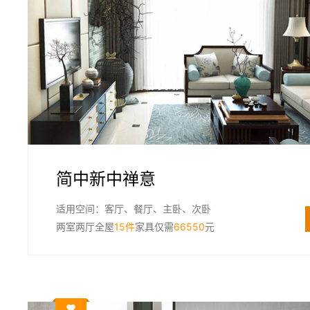
简中新中禅意
适用空间：客厅、餐厅、主卧、次卧
两室两厅全屋
15件
家具仅需
66550
元