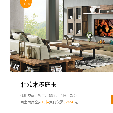
1186
北欧木墨庭玉
适用空间：客厅、餐厅、主卧、次卧
两室两厅全屋
15件
家具仅需
82450
元