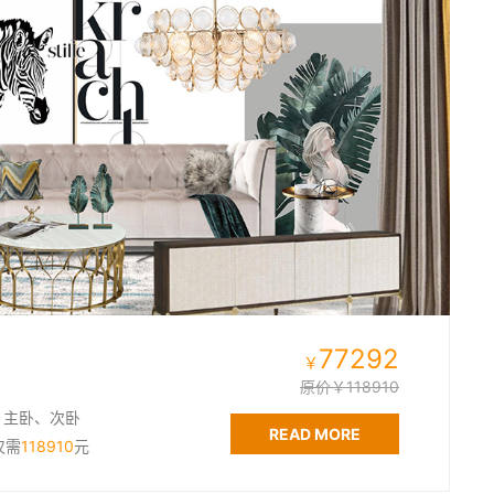
77292
￥
原价￥118910
、主卧、次卧
READ MORE
仅需
118910
元