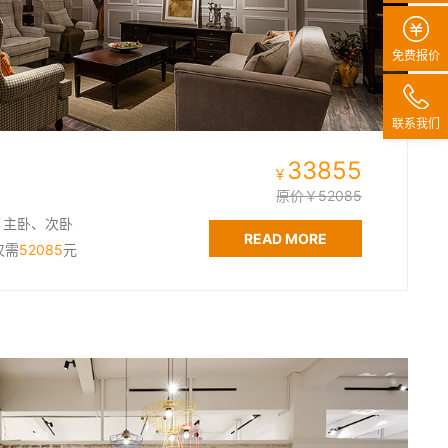
免费报价
联系我们
33855
￥
原价￥52085
、主卧、次卧
READ MORE
仅需
52085
元